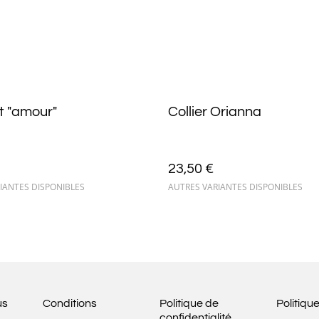
t "amour"
Collier Orianna
23,50 €
IANTES DISPONIBLES
AUTRES VARIANTES DISPONIBLES
us
Conditions
Politique de
Politiqu
confidentialité