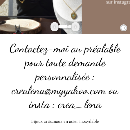
Contactez-moi au préalable
pour toute demande
personnalisée :
crealena@myyahoo.com ou
insta : crea_lena
Bijoux artisanaux en acier inoxydable