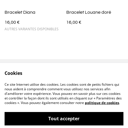
Bracelet Diana
Bracelet Louane doré
16,00 €
16,00 €
AUTRES VARIANTES DISPONIBLES
Cookies
Contactez-nous
Conditions
Politique de
Politique de cookies
Ce site Internet utilise des cookies. Les cookies sont de petits fichiers qui
confidentialité
nous aident à comprendre comment vous utilisez nos services afin
d'améliorer votre expérience. Vous pouvez en savoir plus sur ces cookies
et contrôler la façon dont ils sont utilisés en cliquant sur « Paramètres des
cookies ». Vous pouvez également consulter notre
politique de cookies
.
Tout accepter
©
2026
Créa’ Léna