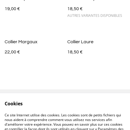
19,00 €
18,50 €
AUTRES VARIANTES DISPONIBLES
Collier Margaux
Collier Laure
22,00 €
18,50 €
Cookies
Contactez-nous
Conditions
Politique de
Politique de cookies
Ce site Internet utilise des cookies. Les cookies sont de petits fichiers qui
confidentialité
nous aident à comprendre comment vous utilisez nos services afin
d'améliorer votre expérience. Vous pouvez en savoir plus sur ces cookies
et contrôler la façon dont ils sont utilisés en cliquant sur « Paramètres des