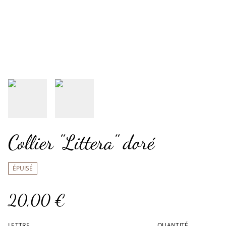
Collier "Littera" doré
ÉPUISÉ
20,00 €
LETTRE
QUANTITÉ