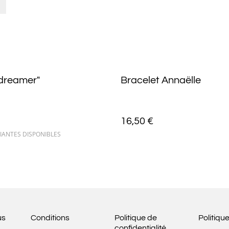
"dreamer"
Bracelet Annaëlle
16,50 €
IANTES DISPONIBLES
us
Conditions
Politique de
Politiqu
confidentialité