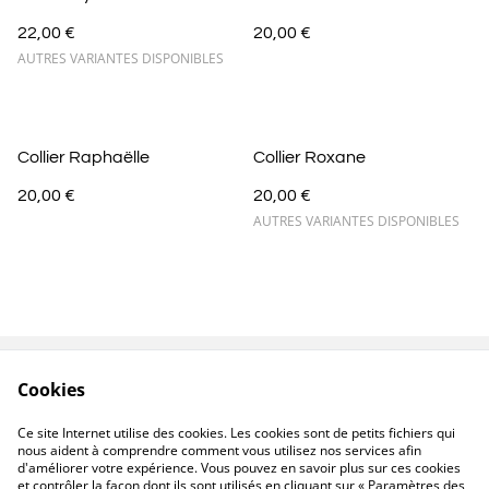
22,00 €
20,00 €
AUTRES VARIANTES DISPONIBLES
Collier Raphaëlle
Collier Roxane
20,00 €
20,00 €
AUTRES VARIANTES DISPONIBLES
Cookies
Contactez-nous
Conditions
Politique de
Politique de cookies
Ce site Internet utilise des cookies. Les cookies sont de petits fichiers qui
confidentialité
nous aident à comprendre comment vous utilisez nos services afin
d'améliorer votre expérience. Vous pouvez en savoir plus sur ces cookies
et contrôler la façon dont ils sont utilisés en cliquant sur « Paramètres des