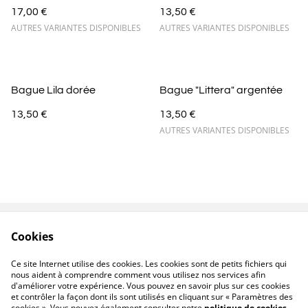
17,00 €
13,50 €
AUTRES VARIANTES DISPONIBLES
AUTRES VARIANTES DISPONIBLES
Bague Lila dorée
Bague "Littera" argentée
13,50 €
13,50 €
AUTRES VARIANTES DISPONIBLES
Cookies
Contactez-nous
Conditions
Politique de
Politique de cookies
Ce site Internet utilise des cookies. Les cookies sont de petits fichiers qui
confidentialité
nous aident à comprendre comment vous utilisez nos services afin
d'améliorer votre expérience. Vous pouvez en savoir plus sur ces cookies
et contrôler la façon dont ils sont utilisés en cliquant sur « Paramètres des
cookies ». Vous pouvez également consulter notre
politique de cookies
.