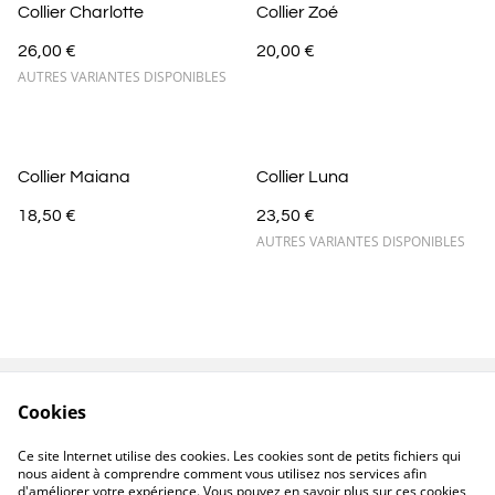
Collier Charlotte
Collier Zoé
26,00 €
20,00 €
AUTRES VARIANTES DISPONIBLES
Collier Maiana
Collier Luna
18,50 €
23,50 €
AUTRES VARIANTES DISPONIBLES
Cookies
Contactez-nous
Conditions
Politique de
Politique de cookies
Ce site Internet utilise des cookies. Les cookies sont de petits fichiers qui
confidentialité
nous aident à comprendre comment vous utilisez nos services afin
d'améliorer votre expérience. Vous pouvez en savoir plus sur ces cookies