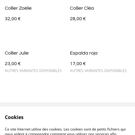
Collier Zoélie
Collier Cléa
32,00 €
28,00 €
Collier Julie
Espalda roja
23,00 €
17,00 €
AUTRES VARIANTES DISPONIBLES
AUTRES VARIANTES DISPONIBLES
Cookies
Contactez-nous
Conditions
Politique de
Politique de cookies
Ce site Internet utilise des cookies. Les cookies sont de petits fichiers qui
confidentialité
nous aident à comprendre comment vous utilisez nos services afin